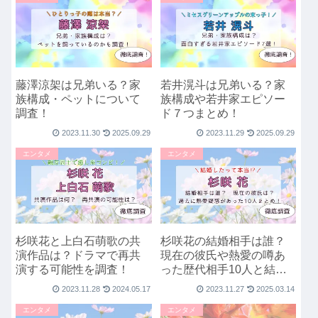
藤澤涼架は兄弟いる？家
若井滉斗は兄弟いる？家
族構成・ペットについて
族構成や若井家エピソー
調査！
ド７つまとめ！
2023.11.30
2025.09.29
2023.11.29
2025.09.29
エンタメ
エンタメ
杉咲花と上白石萌歌の共
杉咲花の結婚相手は誰？
演作品は？ドラマで再共
現在の彼氏や熱愛の噂あ
演する可能性を調査！
った歴代相手10人と結婚
観・好みのタイプを調
2023.11.28
2024.05.17
2023.11.27
2025.03.14
査！
エンタメ
エンタメ