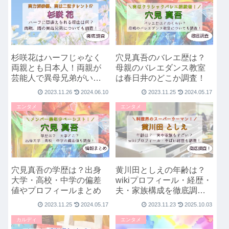
杉咲花はハーフじゃなく
穴見真吾のバレエ歴は？
両親とも日本人！両親が
母親のバレエダンス教室
芸能人で異母兄弟がいる
は春日井のどこか調査！
って本当？噂を調査！
2023.11.26
2024.06.10
2023.11.25
2024.05.17
エンタメ
エンタメ
穴見真吾の学歴は？出身
黄川田としえの年齢は？
大学・高校・中学の偏差
wikiプロフィール・経歴・
値やプロフィールまとめ
夫・家族構成を徹底調
査！
2023.11.25
2024.05.17
2023.11.23
2025.10.03
カルディ
エンタメ