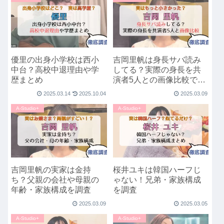
優里の出身小学校は西小
吉岡里帆は身長サバ読み
中台？高校中退理由や学
してる？実際の身長を共
歴まとめ
演者5人との画像比較で検
証
2025.03.14
2025.10.04
2025.03.09
A-Studio+
A-Studio+
吉岡里帆の実家は金持
桜井ユキは韓国ハーフじ
ち？父親の会社や母親の
ゃない！兄弟・家族構成
年齢・家族構成を調査
を調査
2025.03.09
2025.03.05
A-Studio+
A-Studio+