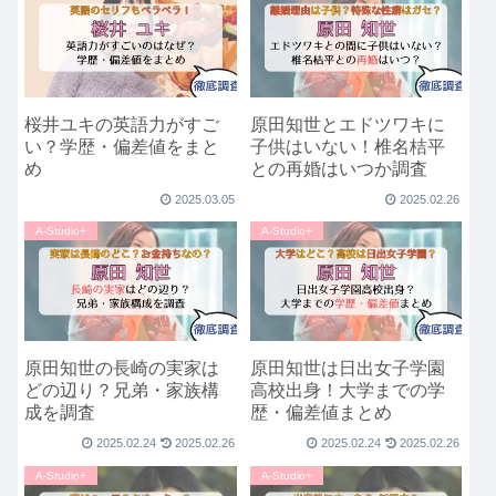
桜井ユキの英語力がすご
原田知世とエドツワキに
い？学歴・偏差値をまと
子供はいない！椎名桔平
め
との再婚はいつか調査
2025.03.05
2025.02.26
A-Studio+
A-Studio+
原田知世の長崎の実家は
原田知世は日出女子学園
どの辺り？兄弟・家族構
高校出身！大学までの学
成を調査
歴・偏差値まとめ
2025.02.24
2025.02.26
2025.02.24
2025.02.26
A-Studio+
A-Studio+