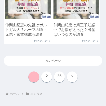
仲間由紀恵の先祖はポル
仲間由紀恵は第三子妊娠
トガル人？ハーフの噂・
中でお腹が太った？出産
兄弟・家族構成も調査
はいつなのか調査
2025.02.17
2025.02.17
次のページ
次
1
2
36
へ
ホーム
エンタメ