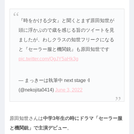
『時をかける少女』と聞くとまず原田知世が
頭に浮かぶので歳を感じる旨のツイートを見
ましたが、わしクラスの知世フリークになる
と『セーラー服と機関銃』も原田知世です
pic.twitter.com/QgJY5aHk3g
— まっきーは執筆中 next stage 𝄇
(@nekojita0414)
June 3, 2022
原田知世さんは
中学3年生の時にドラマ「セーラー服
と機関銃」で主演デビュー
。