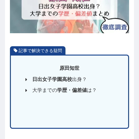
記事で解決できる疑問
原田知世
日出女子学園高校
出身？
大学までの
学歴・偏差値
は？