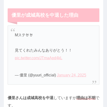
優里が成城高校を中退した理由
Mステ🤘🤘
見てくれたみんなありがとう！！
pic.twitter.com/JTmaApd4kL
— 優里 (@yuuri_official)
January 24, 2025
優里さんは成城高校を中退
していますが
理由は不明
で
す。