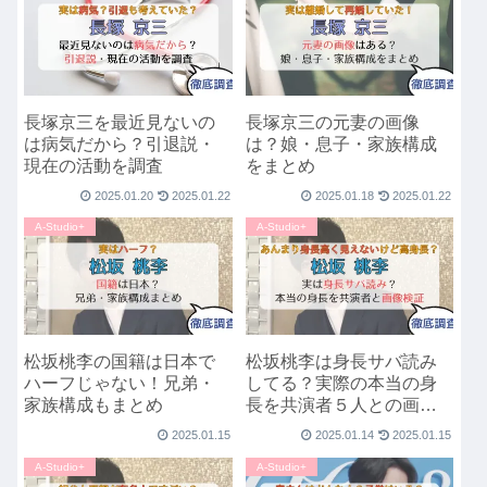
長塚京三を最近見ないの
長塚京三の元妻の画像
は病気だから？引退説・
は？娘・息子・家族構成
現在の活動を調査
をまとめ
2025.01.20
2025.01.22
2025.01.18
2025.01.22
A-Studio+
A-Studio+
松坂桃李の国籍は日本で
松坂桃李は身長サバ読み
ハーフじゃない！兄弟・
してる？実際の本当の身
家族構成もまとめ
長を共演者５人との画像
で比較！
2025.01.15
2025.01.14
2025.01.15
A-Studio+
A-Studio+