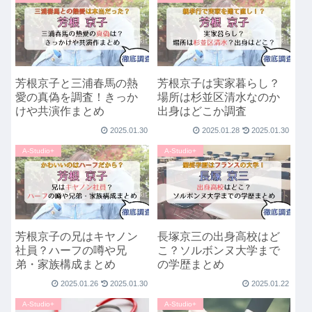
芳根京子と三浦春馬の熱
芳根京子は実家暮らし？
愛の真偽を調査！きっか
場所は杉並区清水なのか
けや共演作まとめ
出身はどこか調査
2025.01.30
2025.01.28
2025.01.30
A-Studio+
A-Studio+
芳根京子の兄はキヤノン
長塚京三の出身高校はど
社員？ハーフの噂や兄
こ？ソルボンヌ大学まで
弟・家族構成まとめ
の学歴まとめ
2025.01.26
2025.01.30
2025.01.22
A-Studio+
A-Studio+