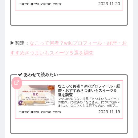
半では、千葉好き男さんおすすめの「紅葉ス
tureduresuzume.com
2023.11.20
ポット7選」。後半では、「激ウマ３大ご当
地ラーメン」をまとめて紹介しています。
▶︎関連：
なこって何者？wikiプロフィール・経歴・お
すすめさつまいもスイーツ５選を調査
あわせて読みたい
なこって何者？wikiプロフィール・経
歴・おすすめさつまいもスイーツ５
選を調査
マツコの知らない世界「さつまいもスイーツ
の世界」に出演の「なこさん」について調べ
ました。なこさんとは何者なのか、wikiプロ
フィールや経歴をまとめ、なこさんおすすめ
tureduresuzume.com
2023.11.19
で番宣にもピックアップされたさつまいもス
イーツ５つの情報をまとめました。