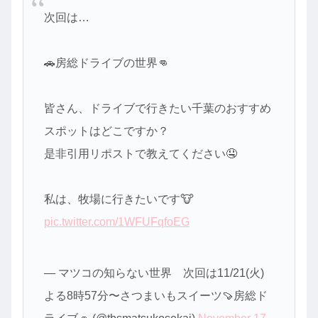
次回は…
🚗房総ドライブの世界👊
皆さん、ドライブで行きたい千葉のおすすめ
スポットはどこですか？
是非引用リポストで教えてください🤤
私は、牧場に行きたいです🐮
pic.twitter.com/1WFUFqfoEG
— マツコの知らない世界 次回は11/21(火)
よる8時57分〜さつまいもスイーツ🍠房総ド