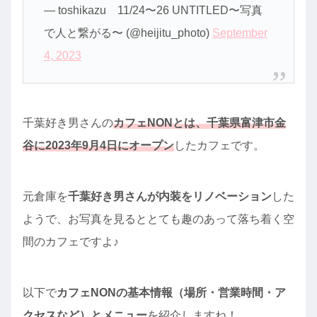
— toshikazu 11/24〜26 UNTITLED〜写真
で人と繋がる〜 (@heijitu_photo)
September
4, 2023
千葉好き男さんの
カフェNONとは、千葉県富津市金
谷に2023年9月4日にオープン
したカフェです。
元倉庫を
千葉好き男さんが内装をリノベーション
した
ようで、お写真を見るととても趣のあって落ち着く空
間のカフェですよ♪
以下で
カフェNONの基本情報（場所・営業時間・ア
クセスなど）とメニュー
を紹介しますね！