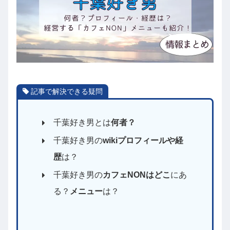
記事で解決できる疑問
千葉好き男とは
何者？
千葉好き男の
wikiプロフィールや経
歴
は？
千葉好き男の
カフェNONはどこ
にあ
る？
メニュー
は？