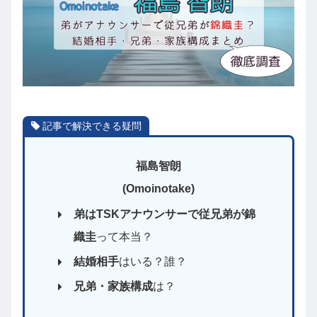
記事で解決できる疑問
福島智朗
(Omoinotake)
弟はTSKアナウンサーで従兄弟が錦
織圭
って本当？
結婚相手
はいる？誰？
兄弟・家族構成
は？