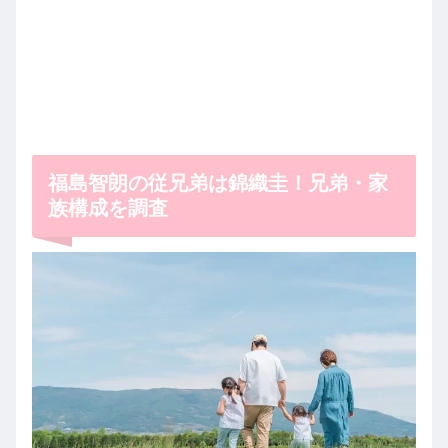
福島智朗の従兄弟は錦織圭！兄弟・家
族構成を調査