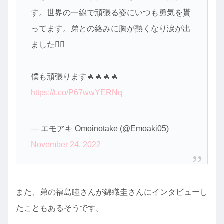
す。世界の一線で頑張る姿にいつも勇気を貰
ってます。弟との絡みに胸が熱くなり涙が出
ました🙇‍♂️
僕も頑張ります🔥🔥🔥🔥
https://t.co/P67wwYERNq
— エモアキ Omoinotake (@Emoaki05)
November 24, 2022
また、弟の福島睦さんが錦織圭さんにインタビューし
たこともあるそうです。