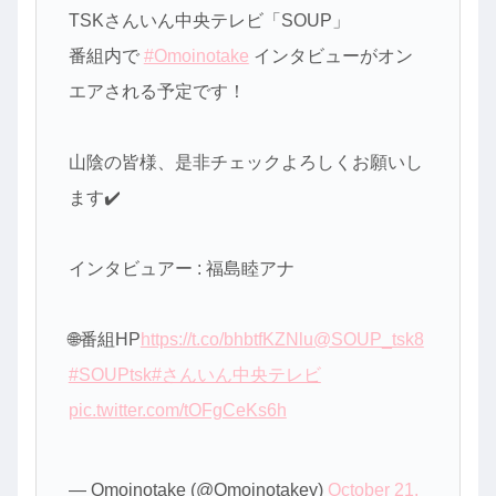
TSKさんいん中央テレビ「SOUP」
番組内で
#Omoinotake
インタビューがオン
エアされる予定です！
山陰の皆様、是非チェックよろしくお願いし
ます✔️
インタビュアー : 福島睦アナ
🌐番組HP
https://t.co/bhbtfKZNlu
@SOUP_tsk8
#SOUPtsk
#さんいん中央テレビ
pic.twitter.com/tOFgCeKs6h
— Omoinotake (@Omoinotakey)
October 21,