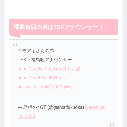
福島智朗の弟はTSKアナウンサー！
エモアキさんの弟
TSK・福島睦アナウンサー
https://t.co/BaSnffdxhq
#FMお嬢
https://t.co/LWaJBYbuJz
pic.twitter.com/fGZ9F9gWUL
— 島根の⭐️GT (@gtshiatfukuoka)
December
19, 2023