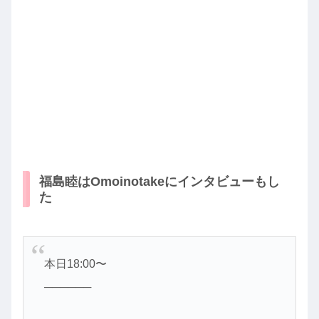
福島睦はOmoinotakeにインタビューもし
た
本日18:00〜
──────