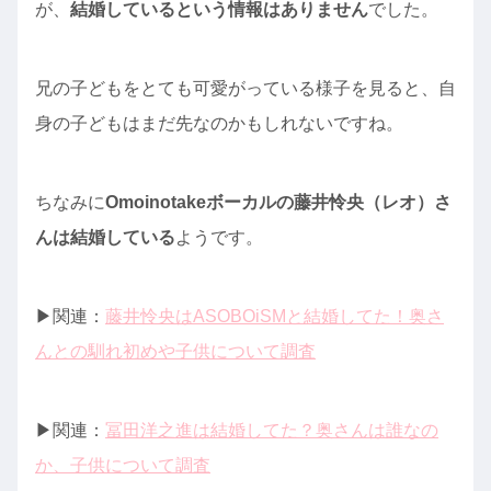
が、
結婚しているという情報はありません
でした。
兄の子どもをとても可愛がっている様子を見ると、自
身の子どもはまだ先なのかもしれないですね。
ちなみに
Omoinotakeボーカルの藤井怜央（レオ）さ
んは結婚している
ようです。
▶︎関連：
藤井怜央はASOBOiSMと結婚してた！奥さ
んとの馴れ初めや子供について調査
▶︎関連：
冨田洋之進は結婚してた？奥さんは誰なの
か、子供について調査