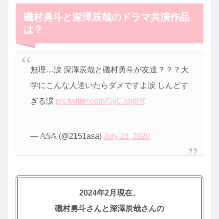
磯村勇斗と深澤辰哉のドラマ共演作品
は？
無理…涙 深澤辰哉と磯村勇斗が友達？？？大
学にこんな人達いたらダメですよ涙 しんどす
ぎる涙
pic.twitter.com/GjjCJojdRt
— 𝔸𝕊𝔸 (@2151asa)
July 23, 2020
2024年2月現在、
磯村勇斗さんと深澤辰哉さんの