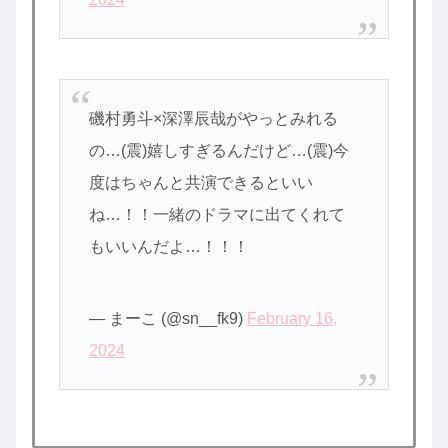
磯村勇斗×深澤辰哉がやっとみれる
の…(震)嬉しすぎるんだけど…(震)今
度はちゃんと共演できるといい
ね…！！一緒のドラマに出てくれて
もいいんだよ…！！！
— まーこ (@sn__fk9)
February 16,
2024