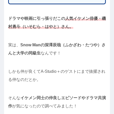
ドラマや映画に引っ張りだこの
人気イケメン俳優・磯
村勇斗（いそむら・はやと）さん。
実は、
Snow Manの深澤辰哉（ふかざわ・たつや）さ
んと大学の同級生
なんです！
しかも仲が良くてA-Studio＋のゲストにまで抜擢され
る仲なのだとか。
そんな
イケメン同士の仲良しエピソードやドラマ共演
作
が気になったので調べてみました！