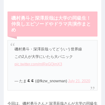
磯村勇斗と深澤辰哉は大学の同級生！
仲良しエピソードやドラマ共演作まと
め
磯村勇斗・深澤辰哉ってどういう世界線
この2人が大学にいたら大パニック
pic.twitter.com/mlReGQjmX3
— たま🐏🐏 (@fkzw_snowman)
July 21, 2020
今回は、磯村勇斗さんと深澤辰哉さんが大学の同級生