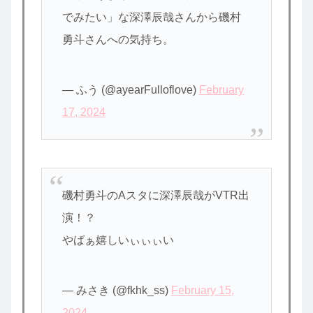
でみたい」な深澤辰哉さんから磯村
勇斗さんへの気持ち。
— ふう (@ayearFulloflove)
February
17, 2024
磯村勇斗のAスタに深澤辰哉がVTR出
演！？
やばぁ嬉しいぃぃぃい
— みさき (@fkhk_ss)
February 15,
2024