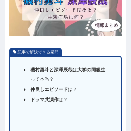
記事で解決できる疑問
磯村勇斗と深澤辰哉は大学の同級生
って本当？
仲良しエピソード
は？
ドラマ共演作
は？