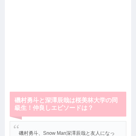
磯村勇斗と深澤辰哉は桜美林大学の同
級生！仲良しエピソードは？
磯村勇斗、Snow Man深澤辰哉と友人になっ