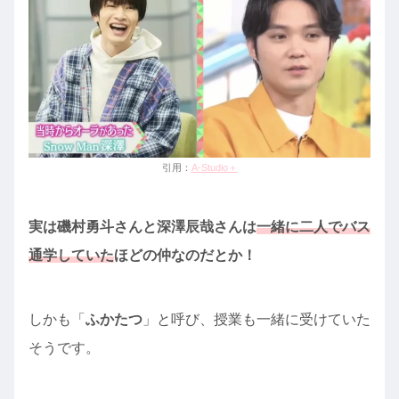
引用：
A-Studio＋
実は磯村勇斗さんと深澤辰哉さんは
一緒に二人でバス
通学していた
ほどの仲なのだとか！
しかも「
ふかたつ
」と呼び、授業も一緒に受けていた
そうです。