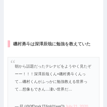
磯村勇斗は深澤辰哉に勉強を教えていた
朝から話題だったテレナビをようやく見たぞ
ーー！！！深澤辰哉くん×磯村勇斗くんっ
て…磯村くんがふっかに勉強教える世界っ
て…想像もできん…凄い世界だ…
— 栞 (@0fDpxkJT6pHYweQ)
July 21, 2020