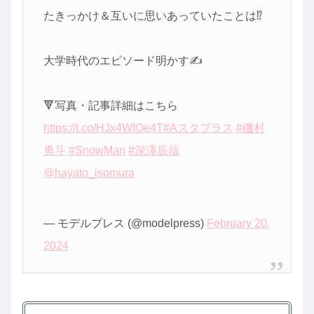
たきっかけ＆互いに思いあっていたことは⁉️
大学時代のエピソード明かす✍️
🔻写真・記事詳細はこちら
https://t.co/HJx4WfOe4T
#Aスタプラス
#磯村
勇斗
#SnowMan
#深澤辰哉
@hayato_isomura
— モデルプレス (@modelpress)
February 20,
2024