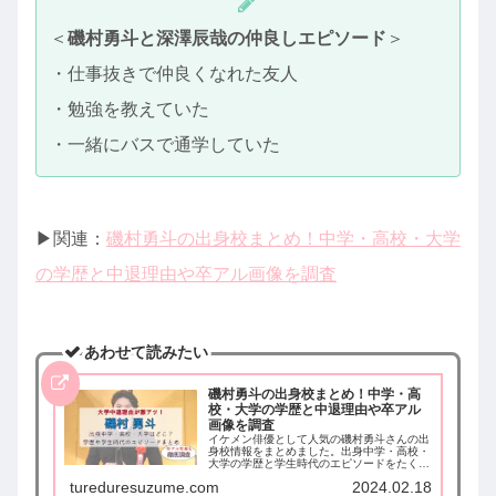
＜
磯村勇斗と深澤辰哉の仲良しエピソード
＞
・仕事抜きで仲良くなれた友人
・勉強を教えていた
・一緒にバスで通学していた
▶︎関連：
磯村勇斗の出身校まとめ！中学・高校・大学
の学歴と中退理由や卒アル画像を調査
あわせて読みたい
磯村勇斗の出身校まとめ！中学・高
校・大学の学歴と中退理由や卒アル
画像を調査
イケメン俳優として人気の磯村勇斗さんの出
身校情報をまとめました。出身中学・高校・
大学の学歴と学生時代のエピソードをたくさ
んまとめています。また、大学中退理由や卒
tureduresuzume.com
2024.02.18
アル画像があるのか調査しました。