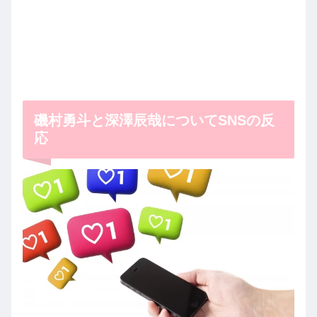
磯村勇斗と深澤辰哉についてSNSの反
応