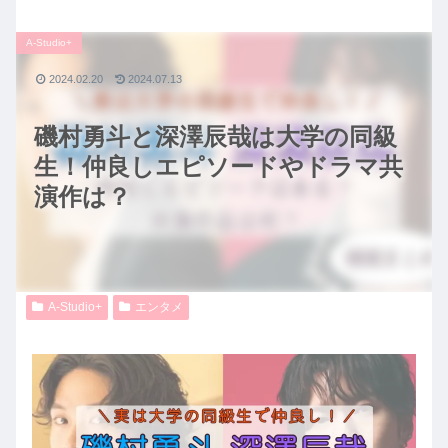
A-Studio+
2024.02.20
2024.07.13
磯村勇斗と深澤辰哉は大学の同級
生！仲良しエピソードやドラマ共
演作は？
A-Studio+
エンタメ