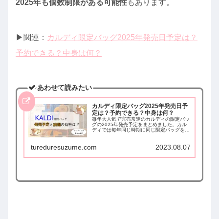
2025年も個数制限がある可能性
もあります。
▶︎関連：
カルディ限定バッグ2025年発売日予定は？
予約できる？中身は何？
あわせて読みたい
カルディ限定バッグ2025年発売日予
定は？予約できる？中身は何？
毎年大人気で完売常連のカルディの限定バッ
グの2025年発売予定をまとめました。カル
ディでは毎年同じ時期に同じ限定バッグを発
売しているので、過去発売日程から今年の発
売時期を予想してまとめています。抽選参加
tureduresuzume.com
2023.08.07
が必要なもの、売り切れやすいものも発表し
ています。