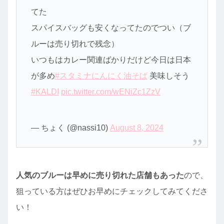
てた
スパイスバッグも安くなってたのでつい（ブ
ルーは売り切れで残念）
いつもはカレー関連ばかりだけど今日は日本
が多め
#スタミナにんにく油そば
美味しそう
#KALDI
pic.twitter.com/wENiZc1ZzV
— ちょく (@nassi10)
August 8, 2024
人気のブルーは早めに売り切れた店舗もあった
ので、
狙っている方はぜひお早めにチェックしてみてくださ
い！