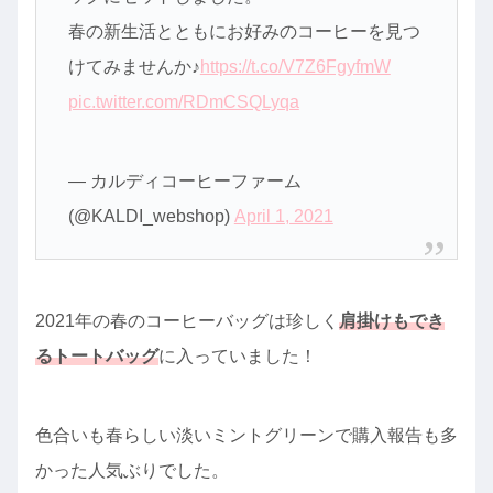
春の新生活とともにお好みのコーヒーを見つ
けてみませんか♪
https://t.co/V7Z6FgyfmW
pic.twitter.com/RDmCSQLyqa
— カルディコーヒーファーム
(@KALDI_webshop)
April 1, 2021
2021年の春のコーヒーバッグは珍しく
肩掛けもでき
るトートバッグ
に入っていました！
色合いも春らしい淡いミントグリーンで購入報告も多
かった人気ぶりでした。