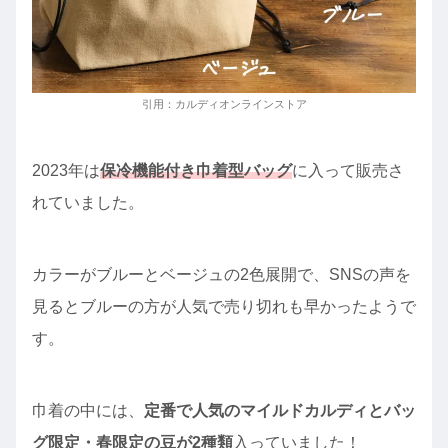
引用：カルディオンラインストア
2023年は
保冷機能付き巾着型バッグ
に入って販売さ
れていました。
カラーがブルーとベージュの2色展開で、SNSの声を
見るとブルーの方が人気で売り切れも早かったようで
す。
巾着の中には、
定番で人気のマイルドカルディとバッ
グ限定・春限定の豆が2種類
入っていました！