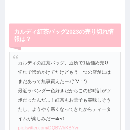
カルディ紅茶バッグ2023の売り切れ情
報は？
カルディの紅茶バッグ、近所で1店舗め売り
切れで諦めかけてたけどもう一つの店舗には
まだあって無事買えたー♪(*´∀｀*)
最近ラベンダー色好きだからこの砂時計がツ
ボだったんだ…！紅茶もお菓子も美味しそう
だし、ようやく寒くなってきたからティータ
イムが楽しみだー🫖🍪
pic.twitter.com/DQBWhKBYvn