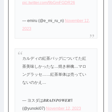
pic.twitter.com/9bGmFGDR26
— emiru (@e_mi_ru_n)
November 12,
2023
カルディの紅茶バッグについてた紅
茶美味しかったな…焼き林檎…マロ
ングラッセ……紅茶単体は売ってい
ないのかえ…
— ヨスダは𝑩𝑹𝑨𝑰𝑵𝑷𝑶𝑾𝑬𝑹!!
(@yunoki07)
November 12, 2023