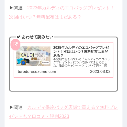
▶︎関連：
2023年カルディのエコバッグプレゼント！
次回はいつ？無料配布はまだある？
あわせて読みたい
2025年カルディのエコバッグプレゼ
ント！次回はいつ？無料配布はまだ
ある？
不定期で行われている「カルディのエコバッ
グプレゼント」について調べてまとめまし
た。過去のキャンペーンについて調べ、開催
された時期から次回開催時期を予測しまし
tureduresuzume.com
2023.08.02
た。また、大人気のエコバッグの仕様につい
てもまとめています。
▶︎関連：
カルディ保冷バッグ店舗で買える？無料プレ
ゼントも？口コミ・評判2023