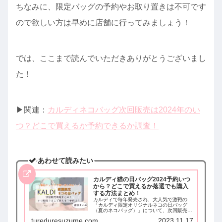
ちなみに、限定バッグの予約やお取り置きは不可です
ので欲しい方は早めに店舗に行ってみましょう！
では、ここまで読んでいただきありがとうございまし
た！
▶︎関連：
カルディネコバッグ次回販売は2024年のい
つ？どこで買えるか予約できるか調査！
あわせて読みたい
カルディ猫の日バッグ2024予約いつ
から？どこで買えるか落選でも購入
する方法まとめ！
カルディで毎年発売され、大人気で激戦の
「カルディ限定オリジナルネコの日バッグ
（夏のネコバッグ）」について、次回販売予
約情報をまとめました。ネコの日バッグはど
tureduresuzume.com
2023.11.17
こで買えるのか、落選でも購入できるのかに