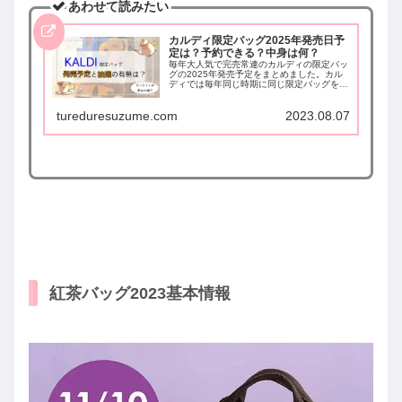
あわせて読みたい
カルディ限定バッグ2025年発売日予
定は？予約できる？中身は何？
毎年大人気で完売常連のカルディの限定バッ
グの2025年発売予定をまとめました。カル
ディでは毎年同じ時期に同じ限定バッグを発
売しているので、過去発売日程から今年の発
売時期を予想してまとめています。抽選参加
tureduresuzume.com
2023.08.07
が必要なもの、売り切れやすいものも発表し
ています。
紅茶バッグ2023基本情報