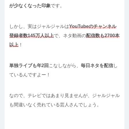
が少なくなった印象
です。
しかし、実はジャルジャルは
YouTubeのチャンネル
登録者数145万人以上
で、ネタ動画の
配信数も2700本
以上
！
単独ライブも年2回
こなしながら、
毎日ネタを配信
し
ているんですよー！
なので、テレビではあまり見ませんが、ジャルジャル
も間違いなく売れている芸人さんでしょう。