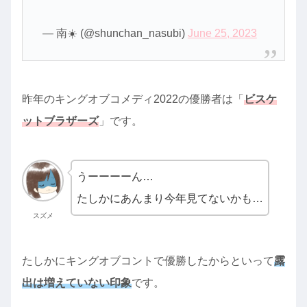
— 南☀️ (@shunchan_nasubi)
June 25, 2023
昨年のキングオブコメディ2022の優勝者は「
ビスケ
ットブラザーズ
」です。
うーーーーん…
たしかにあんまり今年見てないかも…
スズメ
たしかにキングオブコントで優勝したからといって
露
出は増えていない印象
です。