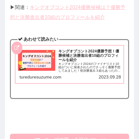
▶︎関連：
キングオブコント2024優勝候補は？優勝予
想と決勝進出者10組のプロフィールを紹介
あわせて読みたい
キングオブコント2024優勝予想！優
勝候補と決勝進出者10組のプロフィ
ールを紹介
キングオブコント2024のファイナリスト10
組がついに発表されたのでさっそく優勝予想
してみました！初決勝進出３組もあったの
で、優勝候補を含めて決勝進出者のプロフィ
tureduresuzume.com
2023.09.28
ールを調べてまとめました。SNSの声も拾い
ながら優勝予想をしたのでぜひ参考に見てみ
てください。