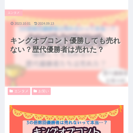
エンタメ
2023.10.01
2024.09.13
キングオブコント優勝しても売れ
ない？歴代優勝者は売れた？
エンタメ
お笑い