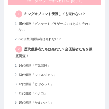
タップで飛べる目次
キングオブコント優勝しても売れない？
15代優勝「ビスケットブラザーズ」はあまり売れて
ない
3の倍数回優勝者は売れない？
歴代優勝者たちは売れた？全優勝者たちを徹
底調査！
14代優勝「空気階段」
13代優勝「ジャルジャル」
12代優勝「どぶろっく」
11代優勝「ハナコ」
10代優勝「かまいたち」