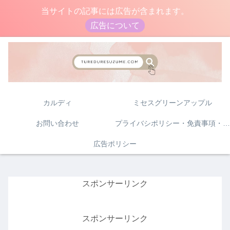
当サイトの記事には広告が含まれます。
広告について
カルディ
ミセスグリーンアップル
お問い合わせ
プライバシポリシー・免責事項・著作権について
広告ポリシー
スポンサーリンク
スポンサーリンク