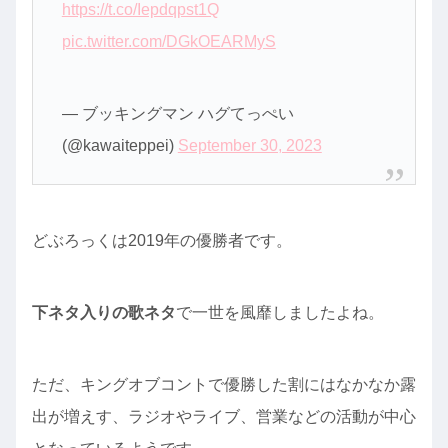
https://t.co/Iepdqpst1Q
pic.twitter.com/DGkOEARMyS
— ブッキングマン ハグてっぺい
(@kawaiteppei)
September 30, 2023
どぶろっくは2019年の優勝者です。
下ネタ入りの歌ネタ
で一世を風靡しましたよね。
ただ、キングオブコントで優勝した割にはなかなか露
出が増えす、ラジオやライブ、営業などの活動が中心