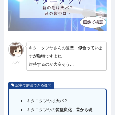
キタニタツヤさんの髪型、
似合っていま
すが独特
ですよね
スズメ
維持するのが大変そう…
記事で解決できる疑問
キタニタツヤは
天パ
？
キタニタツヤの
髪型変化、昔から現