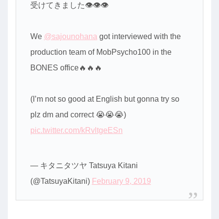
受けてきました👁👁👁
We
@sajounohana
got interviewed with the
production team of MobPsycho100 in the
BONES office🔥🔥🔥
(I’m not so good at English but gonna try so
plz dm and correct 😭😭😭)
pic.twitter.com/kRvltgeESn
— キタニタツヤ Tatsuya Kitani
(@TatsuyaKitani)
February 9, 2019