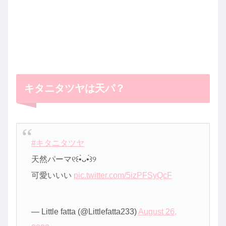
キタニタツヤは天パ？
#キタニタツヤ
天然パーマ୧꒰•̀ᴗ•́꒱୨
可愛いいい
pic.twitter.com/5izPFSyQcF
— Little fatta (@Littlefatta233)
August 26,