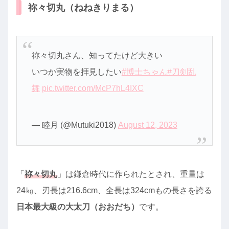
祢々切丸（ねねきりまる）
祢々切丸さん、知ってたけど大きい
いつか実物を拝見したい
#博士ちゃん
#刀剣乱
舞
pic.twitter.com/McP7hL4IXC
— 睦月 (@Mutuki2018)
August 12, 2023
「
祢々切丸
」は鎌倉時代に作られたとされ、重量は
24㎏、刃長は216.6cm、全長は324cmもの長さを誇る
日本最大級の大太刀（おおだち）
です。