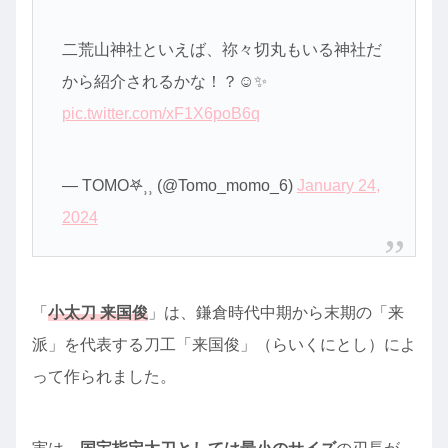
二荒山神社といえば、祢々切丸もいる神社だ
から紹介されるかな！？☺️✨
pic.twitter.com/xF1X6poB6q
— TOMO𖤐⸒⸒ (@Tomo_momo_6)
January 24,
2024
「
小太刀 来国俊
」は、鎌倉時代中期から末期の「来
派」を代表する刀工「来国俊」（らいくにとし）によ
って作られました。