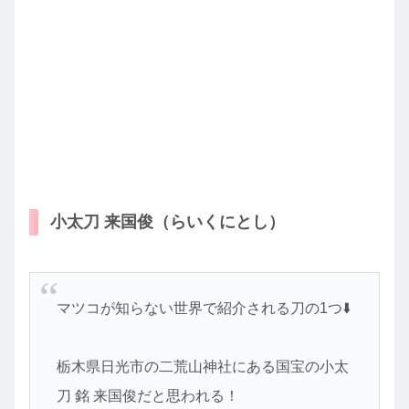
小太刀 来国俊（らいくにとし）
マツコが知らない世界で紹介される刀の1つ⬇️
栃木県日光市の二荒山神社にある国宝の小太
刀 銘 来国俊だと思われる！