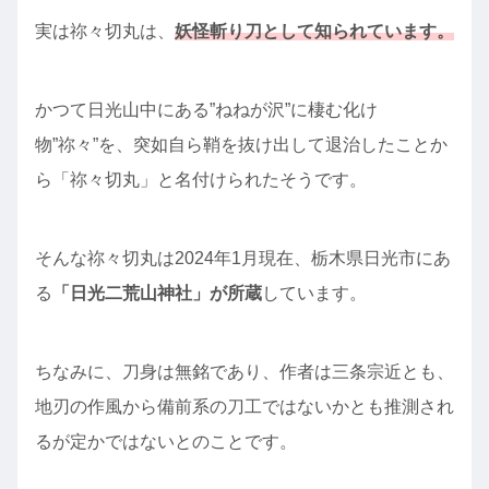
実は祢々切丸は、
妖怪斬り刀として知られています。
かつて日光山中にある”ねねが沢”に棲む化け
物”祢々”を、突如自ら鞘を抜け出して退治したことか
ら「祢々切丸」と名付けられたそうです。
そんな祢々切丸は2024年1月現在、栃木県日光市にあ
る
「日光二荒山神社」が所蔵
しています。
ちなみに、刀身は無銘であり、作者は三条宗近とも、
地刃の作風から備前系の刀工ではないかとも推測され
るが定かではないとのことです。