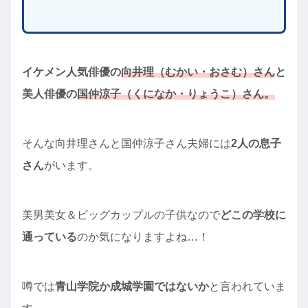
イケメン人気俳優の
向井理（むかい・おさむ）さん
と
美人俳優の
国仲涼子（くになか・りょうこ）さん。
そんな向井理さんと国仲涼子さん夫婦には
2人の息子
さん
がいます。
美男美女＆ビッグカップルの子供なので
どこの学校に
通っている
のか気になりますよね…！
噂では
青山学院か成城学園ではないか
と言われていま