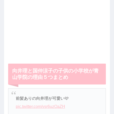
向井理と国仲涼子の子供の小学校が青
山学院の理由５つまとめ
前髪ありの向井理が可愛い🩷
pic.twitter.com/vsr6uzOaZH