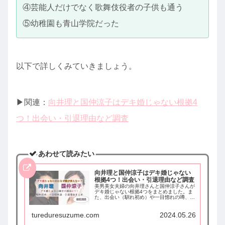
④芸能人だけでなく歌舞伎役者の子供も通う
⑤幼稚園も青山学院だった
以下で詳しくみていきましょう。
▶︎関連：
向井理と国仲涼子はデキ婚じゃない根拠4
つ！出会い・引退理由など調査
あわせて読みたい
向井理と国仲涼子はデキ婚じゃない
根拠4つ！出会い・引退理由など調査
美男美女夫婦の向井理さんと国仲涼子さんが
デキ婚じゃない根拠4つをまとめました。ま
た、出会い（馴れ初め）や一目惚れの噂、国
仲涼子さんの引退理由の噂なども調査してま
とめました。
tureduresuzume.com
2024.05.26