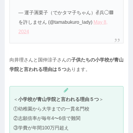
— 運子🈵栗子（でかタマ子ちゃん）✌️兵◯🟦
を許しません (@tamabukuro_lady)
May 8,
2024
向井理さんと国仲涼子さんの
子供たちの小学校が青山
学院と言われる理由は５つ
あります。
＜
小学校が青山学院と言われる理由５つ
＞
①幼稚園から大学までの一貫名門校
②志願倍率が毎年4〜6倍で難関
③学費が年間100万円超え