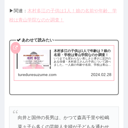
▶︎関連：
木村多江の子供は1人！娘の名前や年齢、学
校は青山学院なのか調査！
あわせて読みたい
木村多江の子供は1人で年齢は？娘の
名前・学校は青山学院なのか調査！
いつまでも変わらない美しさと儚さに定評の
ある俳優・木村多江さんの子供について調べ
ました。一人娘の年齢や名前、学校は青山学
院で確定なのか過去の報道などを調査してま
とめました。
tureduresuzume.com
2024.02.28
向井と国仲の長男は、かつて森高千里や松嶋
菜々子ら多くの芸能人夫婦が子どもを通わせ