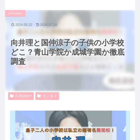
A-Studio+
2024.05.22
2024.07.14
向井理と国仲涼子の子供の小学校
どこ？青山学院か成城学園か徹底
調査
A-Studio+
エンタメ