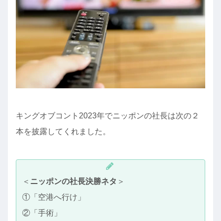
キングオブコント2023年でニッポンの社長は次の２
本を披露してくれました。
＜
ニッポンの社長決勝ネタ
＞
①「空港へ行け」
②「手術」