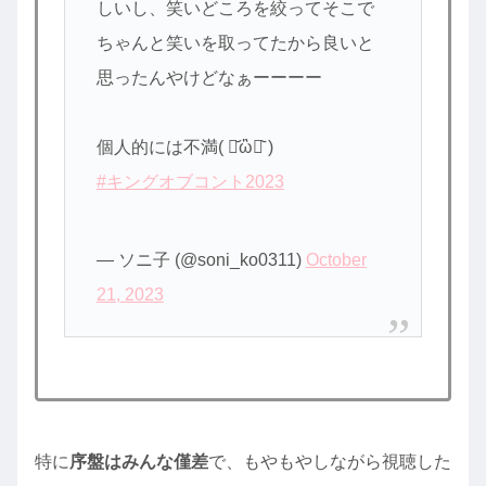
しいし、笑いどころを絞ってそこで
ちゃんと笑いを取ってたから良いと
思ったんやけどなぁーーーー
個人的には不満( ･᷄ὢ･᷅ )
#キングオブコント2023
— ソニ子 (@soni_ko0311)
October
21, 2023
特に
序盤はみんな僅差
で、もやもやしながら視聴した