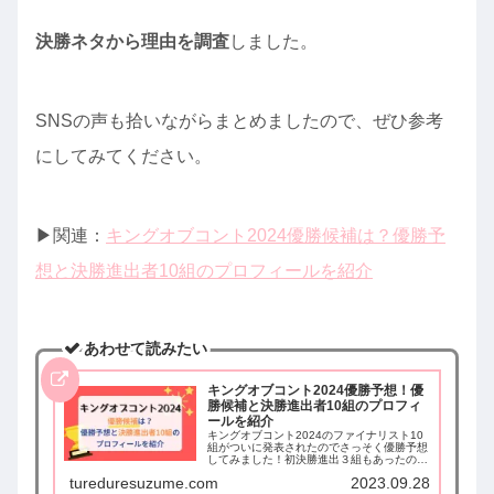
決勝ネタから理由を調査
しました。
SNSの声も拾いながらまとめましたので、ぜひ参考
にしてみてください。
▶︎関連：
キングオブコント2024優勝候補は？優勝予
想と決勝進出者10組のプロフィールを紹介
あわせて読みたい
キングオブコント2024優勝予想！優
勝候補と決勝進出者10組のプロフィ
ールを紹介
キングオブコント2024のファイナリスト10
組がついに発表されたのでさっそく優勝予想
してみました！初決勝進出３組もあったの
で、優勝候補を含めて決勝進出者のプロフィ
tureduresuzume.com
2023.09.28
ールを調べてまとめました。SNSの声も拾い