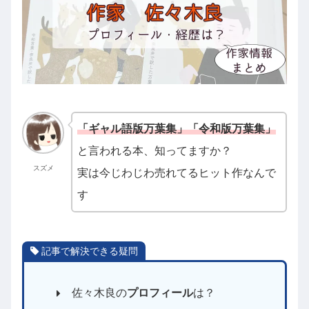
「ギャル語版万葉集」「令和版万葉集」
と言われる本、知ってますか？
スズメ
実は今じわじわ売れてるヒット作なんで
す
記事で解決できる疑問
佐々木良の
プロフィール
は？