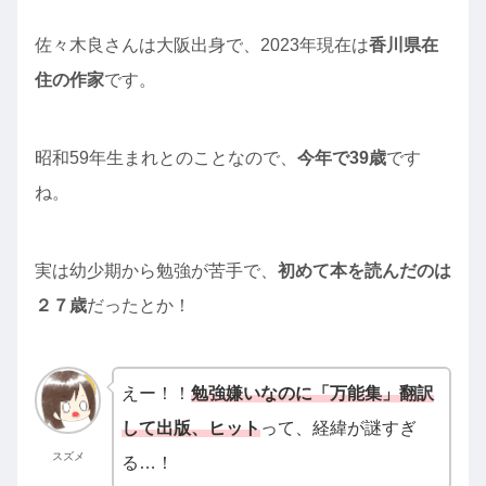
佐々木良さんは大阪出身で、2023年現在は
香川県在
住の作家
です。
昭和59年生まれとのことなので、
今年で39歳
です
ね。
実は幼少期から勉強が苦手で、
初めて本を読んだのは
２７歳
だったとか！
えー！！
勉強嫌いなのに「万能集」翻訳
して出版、ヒット
って、経緯が謎すぎ
スズメ
る…！