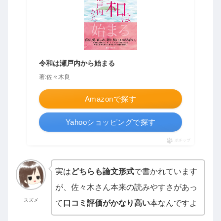
令和は瀬戸内から始まる
著:佐々木良
Amazonで探す
Yahooショッピングで探す
ポチップ
実は
どちらも論文形式
で書かれています
が、佐々木さん本来の読みやすさがあっ
スズメ
て
口コミ評価がかなり高い
本なんですよ