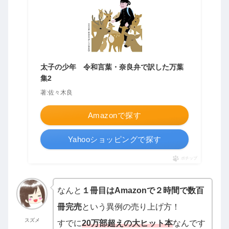
太子の少年 令和言葉・奈良弁で訳した万葉
集2
著:佐々木良
Amazonで探す
Yahooショッピングで探す
ポチップ
なんと
１冊目はAmazonで２時間で数百
冊完売
という異例の売り上げ方！
スズメ
すでに
20万部超えの大ヒット本
なんです