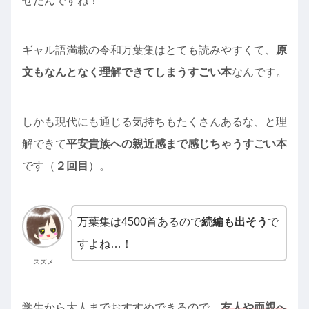
せたんですね！
ギャル語満載の令和万葉集はとても読みやすくて、
原
文もなんとなく理解できてしまうすごい本
なんです。
しかも現代にも通じる気持ちもたくさんあるな、と理
解できて
平安貴族への親近感まで感じちゃうすごい本
です（
２回目
）。
万葉集は4500首あるので
続編も出そう
で
すよね…！
スズメ
学生から大人までおすすめできるので、
友人や両親へ