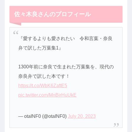
佐々木良さんのプロフィール
『愛するよりも愛されたい 令和言葉・奈良
弁で訳した万葉集1』
1300年前に奈良で生まれた万葉集を、現代の
奈良弁で訳した本です！
https://t.co/WbK6ZaftE5
pic.twitter.com/MnBjrHuUkE
— otaINF0 (@otaINF0)
July 20, 2023