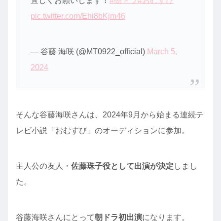
宜しくお願いします！
#朝ドラ
#おむすび
pic.twitter.com/Ehi8bKjm46
— 谷藤 海咲 (@MT0922_official)
March 5,
2024
そんな谷藤海咲さんは、2024年9月から始まる連続テ
レビ小説「おむすび」のオーディションに参加。
主人公の友人・
佐藤珠子役として出演が決定
しまし
た。
谷藤海咲さんにとって
朝ドラ初出演
になります。