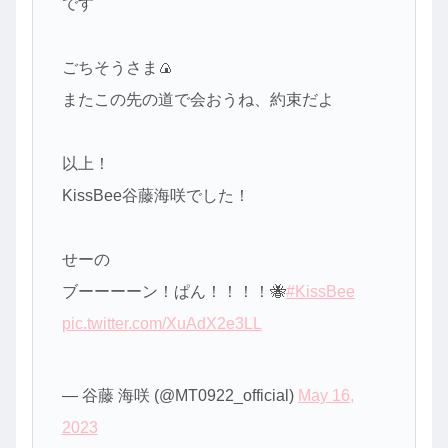
です
ごちそうさま🍙
またこの先の道で会おうね、約束だよ
以上！
KissBee谷藤海咲でした！
せーの
ブーーーーン！ぱん！！！！🐝
#KissBee
pic.twitter.com/XuAdX2e3LL
— 谷藤 海咲 (@MT0922_official)
May 16,
2023