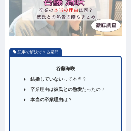
記事で解決できる疑問
谷藤海咲
結婚していない
って本当？
卒業理由は
彼氏との熱愛
だったの？
本当の卒業理由
は？