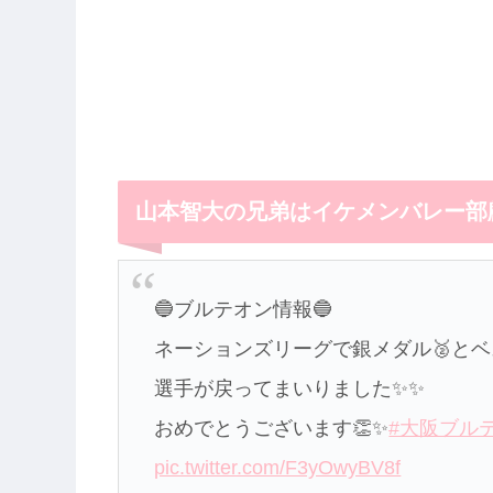
山本智大の兄弟はイケメンバレー部
🔵ブルテオン情報🔵
ネーションズリーグで銀メダル🥈と
選手が戻ってまいりました✨✨
おめでとうございます👏✨
#大阪ブル
pic.twitter.com/F3yOwyBV8f