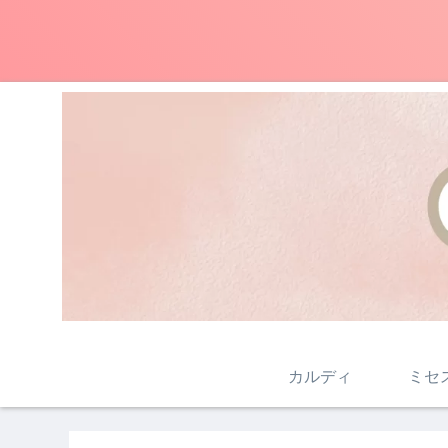
カルディ
ミセ