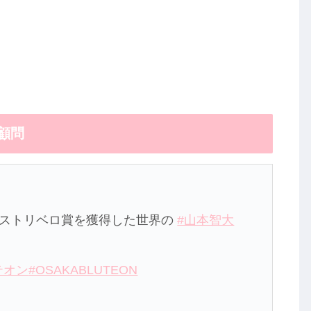
顧問
ベストリベロ賞を獲得した世界の
#山本智大
テオン
#OSAKABLUTEON