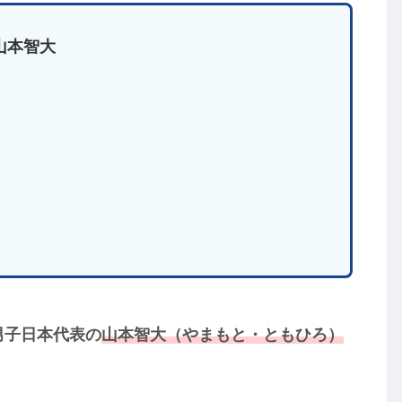
山本智大
？
男子日本代表の
山本智大（やまもと・ともひろ）