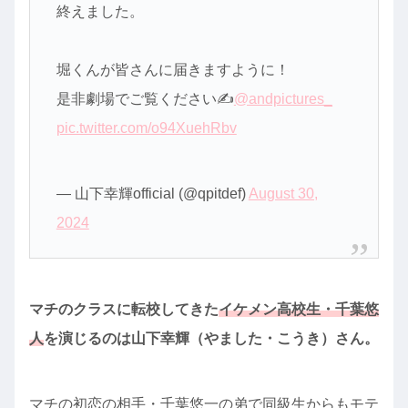
終えました。
堀くんが皆さんに届きますように！
是非劇場でご覧ください✍️
@andpictures_
pic.twitter.com/o94XuehRbv
— 山下幸輝official (@qpitdef)
August 30,
2024
マチのクラスに転校してきた
イケメン高校生・千葉悠
人
を演じるのは山下幸輝（やました・こうき）さん。
マチの初恋の相手・千葉悠一の弟で同級生からもモテ