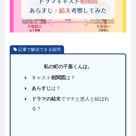
記事で解決できる疑問
私の町の千葉くんは。
キャスト
相関図
は？
あらすじ
は？
ドラマの結末
でマチと悠人と結ばれ
る？