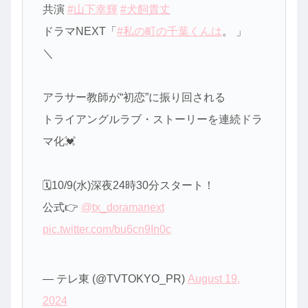
共演
#山下幸輝
#犬飼貴丈
ドラマNEXT「
#私の町の千葉くんは
。 」
＼
アラサー教師が“初恋”に振り回される
トライアングルラブ・ストーリーを連続ドラ
マ化💓
🗓️10/9(水)深夜24時30分スタート！
公式👉
@tx_doramanext
pic.twitter.com/bu6cn9In0c
— テレ東 (@TVTOKYO_PR)
August 19,
2024