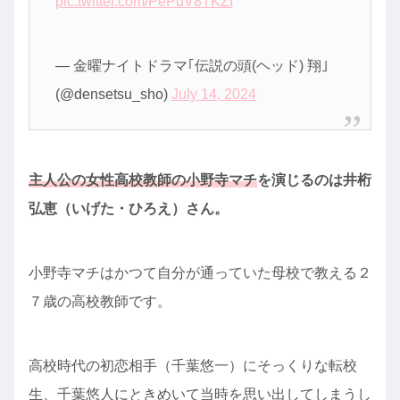
pic.twitter.com/PePuV8TKZf
— 金曜ナイトドラマ｢伝説の頭(ヘッド) 翔｣
(@densetsu_sho)
July 14, 2024
主人公の女性高校教師の小野寺マチ
を演じるのは井桁
弘恵（いげた・ひろえ）さん。
小野寺マチはかつて自分が通っていた母校で教える２
７歳の高校教師です。
高校時代の初恋相手（千葉悠一）にそっくりな転校
生、千葉悠人にときめいて当時を思い出してしまうし