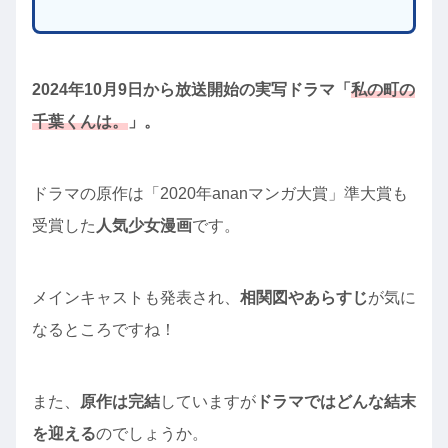
2024年10月9日から放送開始の実写ドラマ「
私の町の
千葉くんは。
」。
ドラマの原作は「2020年ananマンガ大賞」準大賞も
受賞した
人気少女漫画
です。
メインキャストも発表され、
相関図やあらすじ
が気に
なるところですね！
また、
原作は完結
していますが
ドラマではどんな結末
を迎える
のでしょうか。