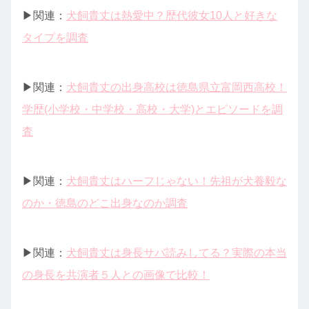
▶︎関連：
犬飼貴丈は熱愛中？歴代彼女10人と好きな
タイプを調査
▶︎関連：
犬飼貴丈の出身高校は徳島県立富岡西高校！
学歴(小学校・中学校・高校・大学)とエピソードを調
査
▶︎関連：
犬飼貴丈はハーフじゃない！先祖が犬養毅な
のか・徳島のどこ出身なのか調査
▶︎関連：
犬飼貴丈は身長サバ読みしてる？実際の本当
の身長を共演者５人との画像で比較！