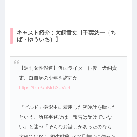
キャスト紹介：犬飼貴丈【千葉悠一（ち
ば・ゆういち）】
【週刊女性報道】仮面ライダー俳優・犬飼貴
丈、白血病の少年を訪問か
https://t.co/xhMrB2aVq9
『ビルド』撮影中に着用した腕時計を贈った
という。所属事務所は「報告は受けていな
い」と述べ「そんなお話しがあったのなら、
犬飼ではなく"桐生戦兎"がお見舞いに伺った