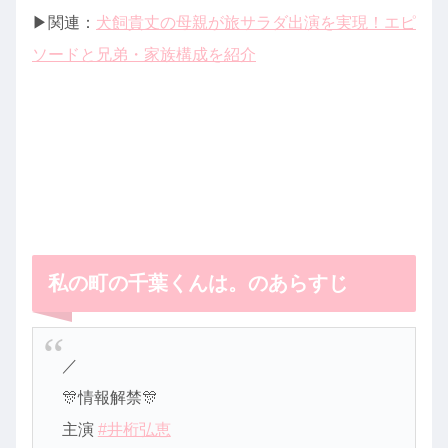
▶︎関連：
犬飼貴丈の母親が旅サラダ出演を実現！エピ
ソードと兄弟・家族構成を紹介
私の町の千葉くんは。のあらすじ
／
🎊情報解禁🎊
主演
#井桁弘恵