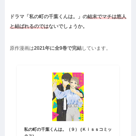
ドラマ「私の町の千葉くんは。」の
結末でマチは悠人
と結ばれるのでは
ないでしょうか。
原作漫画は
2021年に全9巻で完結
しています。
私の町の千葉くんは。（９） (Ｋｉｓｓコミッ
クス)