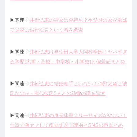
▶︎関連：
井桁弘恵の実家は金持ち？祖父母の家が豪邸
で父親は銀行役員という噂を調査
▶︎関連：
井桁弘恵は早稲田大学人間科学部！ヤバすぎ
る学歴(大学・高校・中学校・小学校)と偏差値まとめ
▶︎関連：
井桁弘恵に結婚相手はいない！仲野太賀は彼
氏なのか・歴代彼氏5人との熱愛の噂を調査
▶︎関連：
井桁弘恵の身長体重スリーサイズがやばい！
仕事で激ヤセして痩せすぎ？理由とSNSの声まとめ