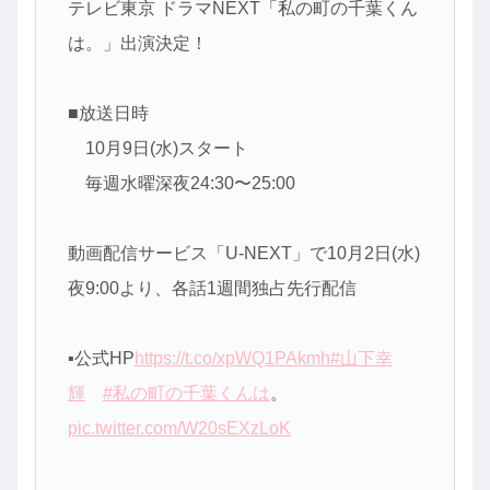
テレビ東京 ドラマNEXT「私の町の千葉くん
は。」出演決定！
■放送日時
10月9日(水)スタート
毎週水曜深夜24:30〜25:00
動画配信サービス「U-NEXT」で10月2日(水)
夜9:00より、各話1週間独占先行配信
▪️公式HP
https://t.co/xpWQ1PAkmh
#山下幸
輝
#私の町の千葉くんは
。
pic.twitter.com/W20sEXzLoK