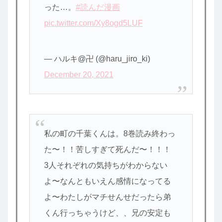
った…。
#読んだ漫画
pic.twitter.com/Xy8ogd5LUF
— ハルキ@卍 (@haru_jiro_ki)
December 20, 2021
私の町の千葉くんは。8巻読み終わっ
た〜！！苦しすぎて死んだ〜！！！
3人それぞれの気持ちがわからない
よ〜なんともいえん感情になってる
よ〜わたしがマチせんせだったら弟
くん行っちゃうけど、、兄の安定も