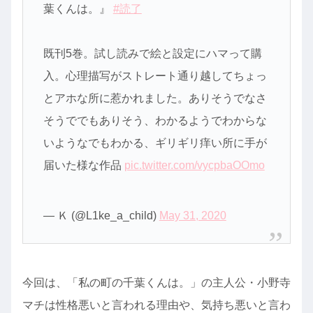
葉くんは。』
#読了
既刊5巻。試し読みで絵と設定にハマって購
入。心理描写がストレート通り越してちょっ
とアホな所に惹かれました。ありそうでなさ
そうででもありそう、わかるようでわからな
いようなでもわかる、ギリギリ痒い所に手が
届いた様な作品
pic.twitter.com/vycpbaOOmo
— Ｋ (@L1ke_a_child)
May 31, 2020
今回は、「私の町の千葉くんは。」の主人公・小野寺
マチは性格悪いと言われる理由や、気持ち悪いと言わ