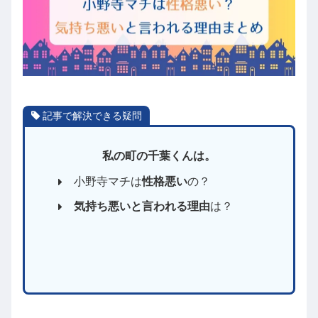
記事で解決できる疑問
私の町の千葉くんは。
小野寺マチは
性格悪い
の？
気持ち悪いと言われる理由
は？