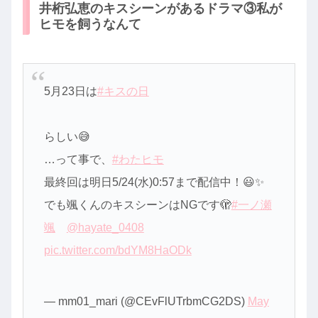
井桁弘恵のキスシーンがあるドラマ③私が
ヒモを飼うなんて
5月23日は
#キスの日
らしい😅
…って事で、
#わたヒモ
最終回は明日5/24(水)0:57まで配信中！😃✨
でも颯くんのキスシーンはNGです🫣
#一ノ瀬
颯
@hayate_0408
pic.twitter.com/bdYM8HaODk
— mm01_mari (@CEvFlUTrbmCG2DS)
May