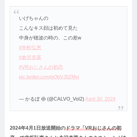
いげちゃんの
こんなキス顔は初めて見た
中身が穂波の時の、この差w
#井桁弘恵
#倉沢杏菜
#VRおじさんの初恋
pic.twitter.com/gQbVJ0ZMvj
— かるぼ 🍥 (@CALVO_Vol2)
April 30, 2024
2024年4月1日放送開始の
ドラマ「VRおじさんの初