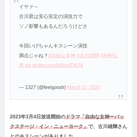
イヤァ～
古川君は安心安定の演技力で
ソノ影響もあるんだろうけどさ
今回いげちゃんキスシーン演技
満点じゃね？
#自由な女神
#古川雄輝
#井桁弘
恵
pic.twitter.com/bNjgdTIK76
— 1327 (@feelgoodr)
March 11, 2023
2023年3月4日放送開始の
ドラマ「自由な女神ーバッ
クステージ・イン・ニューヨーク」
で、古川雄輝さん
とのキスシーンがありました。