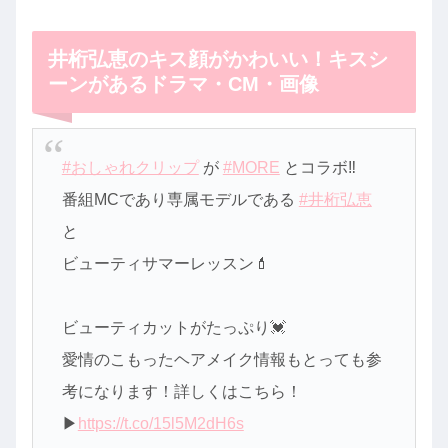
井桁弘恵のキス顔がかわいい！キスシ
ーンがあるドラマ・CM・画像
#おしゃれクリップ
が
#MORE
とコラボ‼
番組MCであり専属モデルである
#井桁弘恵
と
ビューティサマーレッスン💄
ビューティカットがたっぷり💓
愛情のこもったヘアメイク情報もとっても参
考になります！詳しくはこちら！
▶
https://t.co/15l5M2dH6s