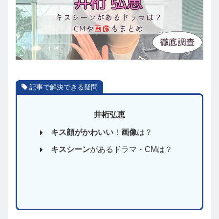
記事で解決できる疑問
井桁弘恵
キス顔がかわいい
！
画像
は？
キスシーン
があるドラマ・CMは？