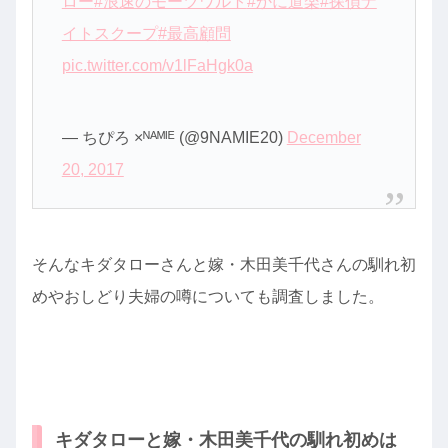
ロー
#浪速のモーツワルト
#かに道楽
#探偵ナ
イトスクープ
#最高顧問
pic.twitter.com/v1lFaHgk0a
— ちぴろ ×ᴺᴬᴹᴵᴱ (@9NAMIE20)
December
20, 2017
そんなキダタローさんと嫁・木田美千代さんの馴れ初
めやおしどり夫婦の噂についても調査しました。
キダタローと嫁・木田美千代の馴れ初めは