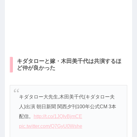
キダタローと嫁・木田美千代は共演するほ
ど仲が良かった
キダタロー大先生,木田美千代(キダタロー夫
人)出演 朝日新聞 関西夕刊100年公式CM 3本
配信。
http://t.co/1JQIvBjmCE
pic.twitter.com/Q7GyU0Wshe