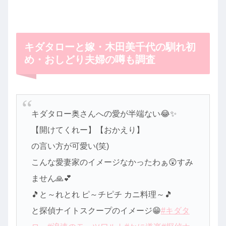
キダタローと嫁・木田美千代の馴れ初
め・おしどり夫婦の噂も調査
キダタロー奥さんへの愛が半端ない😂✨
【開けてくれー】【おかえり】
の言い方が可愛い(笑)
こんな愛妻家のイメージなかったわぁ😲すみ
ません🙏💕
🎵と～れとれ ピ～チピチ カニ料理～🎵
と探偵ナイトスクープのイメージ😁
#キダタ