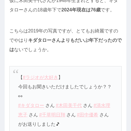
仮に木田美千代さんが1948年生まれとすると、キダ
タローさんの18歳年下で
2024年現在は76歳
です。
こちらは2019年の写真ですが、とてもお綺麗ですの
でやはり
キダタローさんよりもだいぶ年下だったので
は
ないでしょうか。
【
#ラジオが大好き
】
今回もお聞きいただけましたでしょうか？？
👀
#キダタロー
さん
#木田美千代
さん
#清水理
恵子
さん
#千草明日翔
さん
#田中優希
さん
がお送りしました🎵