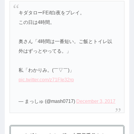
キダタローFEif白夜をプレイ。
この日は4時間。
奥さん「4時間は一番短い。ご飯とトイレ以
外はずっとやってる。」
私「わかりみ。(￣▽￣)」
pic.twitter.com/z71FIe32rp
— まっしゅ (@mash0717)
December 3, 2017