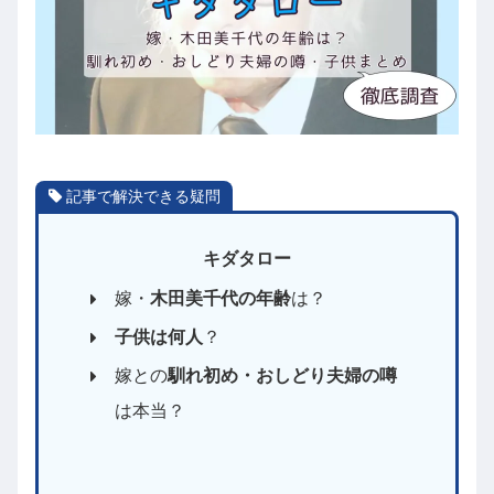
記事で解決できる疑問
キダタロー
嫁・
木田美千代の年齢
は？
子供は何人
？
嫁との
馴れ初め・おしどり夫婦の噂
は本当？